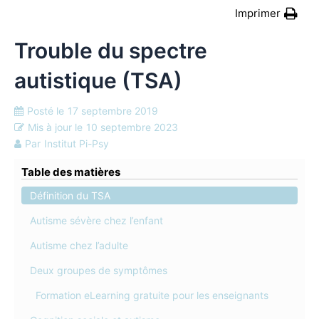
Imprimer
Trouble du spectre
autistique (TSA)
Posté le
17 septembre 2019
Mis à jour le
10 septembre 2023
Par
Institut Pi-Psy
Table des matières
Définition du TSA
Autisme sévère chez l’enfant
Autisme chez l’adulte
Deux groupes de symptômes
Formation eLearning gratuite pour les enseignants