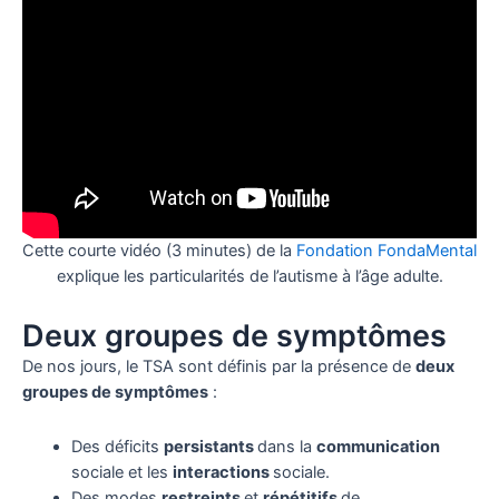
Cette courte vidéo (3 minutes) de la
Fondation FondaMental
explique les particularités de l’autisme à l’âge adulte.
Deux groupes de symptômes
De nos jours, le TSA sont définis par la présence de
deux
groupes de symptômes
:
Des déficits
persistants
dans la
communication
sociale et les
interactions
sociale.
Des modes
restreints
et
répétitifs
de