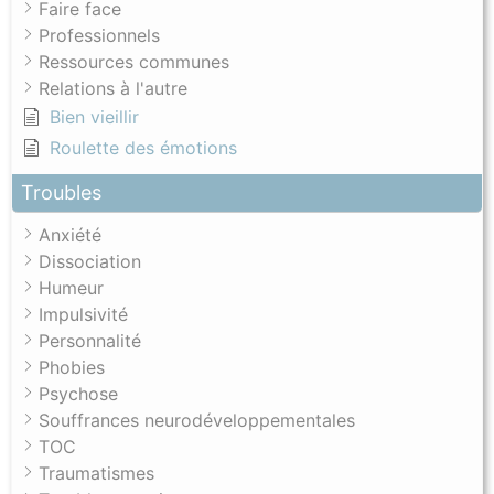
Faire face
visio de guidance parentale
enfant peut rencontrer dans la vie courante.
Professionnels
Ressources communes
Le commander sur Amazon
Relations à l'autre
Bien vieillir
Roulette des émotions
Troubles
Anxiété
Dissociation
Humeur
Impulsivité
Personnalité
Phobies
Psychose
Souffrances neurodéveloppementales
TOC
Traumatismes