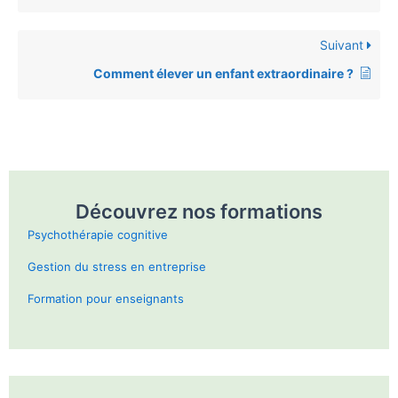
Le syndrome d’Asperger
Faire des feed-back immédiats
Suivant
Comment élever un enfant extraordinaire ?
Intégrer des éléments visuels
Avoir des attentes adaptées à la problématique
Découvrez nos formations
Psychothérapie cognitive
Donner des consignes simples et directes
Gestion du stress en entreprise
Commander
Formation pour enseignants
Instaurer des rituels et structurer la journée
Ce livre présente en détail le syndrome d’Asperger, et
comment il est vécu par ceux qui en sont atteint. Il
permet de mieux comprendre ce syndrome, souvent
La dimension sociale et l’autisme
mal diagnostiqué en France.
Cette interview du Pr. Chambres (2 minutes) du
blob
Etre empathique