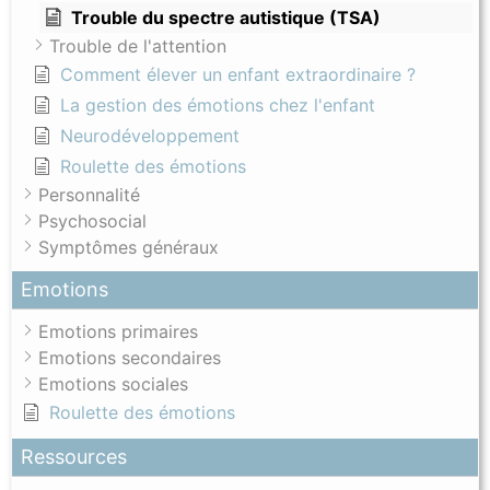
Trouble du spectre autistique (TSA)
Le commander sur Amazon
Trouble de l'attention
Comment élever un enfant extraordinaire ?
Jeu habiletés enfant
La gestion des émotions chez l'enfant
Neurodéveloppement
Roulette des émotions
Personnalité
Psychosocial
A quoi ça ressemble ?
Symptômes généraux
Le reportage ci-dessous (4 minutes) du
blob (vlog de la
Emotions
Cité des Sciences)
illustre les activités d’un groupe
d’habiletés sociales de l’hôpital Robert Debré avec des
Emotions primaires
roulette des émotions
enfants.
Emotions secondaires
Commander
Emotions sociales
Le jeu impro sociale permet d’entraîner les enfants
Roulette des émotions
présentant des difficultés de communication aux
guidance
Ressources
habiletés sociales. Il s’agit de pratiquer des jeux de rôles
parentale
ateliers en
depuis des situations types d’affirmation de soi qu’un