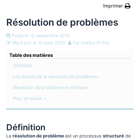
Imprimer
Résolution de problèmes
Posté le
10 septembre 2019
Mis à jour le
10 août 2023
Par
Institut Pi-Psy
Table des matières
Définition
Les étapes de la résolution de problèmes :
Résolution de problèmes en thérapie
Pour en savoir + :
Définition
La
résolution de problème
est un processus
structuré
de