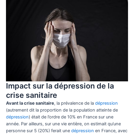
Impact sur la dépression de la
crise sanitaire
Avant la crise sanitaire
, la prévalence de la
dépression
(autrement dit la proportion de la population atteinte de
dépression
) était de l’ordre de 10% en France sur une
année. Par ailleurs, sur une vie entière, on estimait qu’une
personne sur 5 (20%) ferait une
dépression
en France, avec