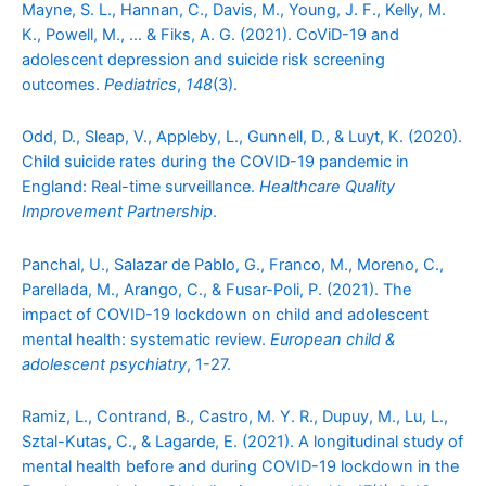
Mayne, S. L., Hannan, C., Davis, M., Young, J. F., Kelly, M.
K., Powell, M., … & Fiks, A. G. (2021). CoViD-19 and
adolescent depression and suicide risk screening
outcomes.
Pediatrics
,
148
(3).
Odd, D., Sleap, V., Appleby, L., Gunnell, D., & Luyt, K. (2020).
Child suicide rates during the COVID-19 pandemic in
England: Real-time surveillance.
Healthcare Quality
Improvement Partnership
.
Panchal, U., Salazar de Pablo, G., Franco, M., Moreno, C.,
Parellada, M., Arango, C., & Fusar-Poli, P. (2021). The
impact of COVID-19 lockdown on child and adolescent
mental health: systematic review.
European child &
adolescent psychiatry
, 1-27.
Ramiz, L., Contrand, B., Castro, M. Y. R., Dupuy, M., Lu, L.,
Sztal-Kutas, C., & Lagarde, E. (2021). A longitudinal study of
mental health before and during COVID-19 lockdown in the