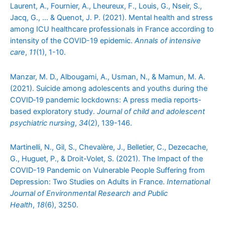
Laurent, A., Fournier, A., Lheureux, F., Louis, G., Nseir, S.,
Jacq, G., … & Quenot, J. P. (2021). Mental health and stress
among ICU healthcare professionals in France according to
intensity of the COVID-19 epidemic.
Annals of intensive
care
,
11
(1), 1-10.
Manzar, M. D., Albougami, A., Usman, N., & Mamun, M. A.
(2021). Suicide among adolescents and youths during the
COVID‐19 pandemic lockdowns: A press media reports‐
based exploratory study.
Journal of child and adolescent
psychiatric nursing
,
34
(2), 139-146.
Martinelli, N., Gil, S., Chevalère, J., Belletier, C., Dezecache,
G., Huguet, P., & Droit-Volet, S. (2021). The Impact of the
COVID-19 Pandemic on Vulnerable People Suffering from
Depression: Two Studies on Adults in France.
International
Journal of Environmental Research and Public
Health
,
18
(6), 3250.