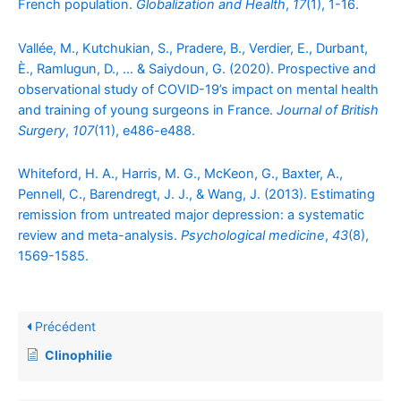
French population.
Globalization and Health
,
17
(1), 1-16.
Vallée, M., Kutchukian, S., Pradere, B., Verdier, E., Durbant,
È., Ramlugun, D., … & Saiydoun, G. (2020). Prospective and
observational study of COVID-19’s impact on mental health
and training of young surgeons in France.
Journal of British
Surgery
,
107
(11), e486-e488.
Whiteford, H. A., Harris, M. G., McKeon, G., Baxter, A.,
Pennell, C., Barendregt, J. J., & Wang, J. (2013). Estimating
remission from untreated major depression: a systematic
review and meta-analysis.
Psychological medicine
,
43
(8),
1569-1585.
Précédent
Clinophilie