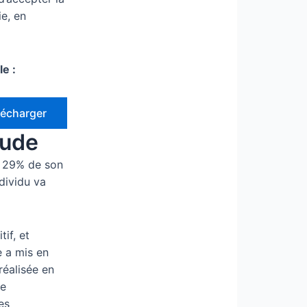
ie, en
e :
lécharger
tude
e 29% de son
dividu va
if, et
e a mis en
réalisée en
ue
es