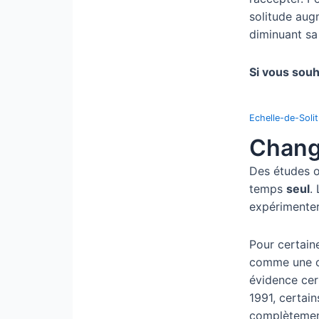
solitude augm
diminuant sa
Si vous souh
Echelle-de-Soli
Change
Des études o
temps
seul
.
expérimenter
Pour certain
comme une occ
évidence cert
1991, certai
complètement