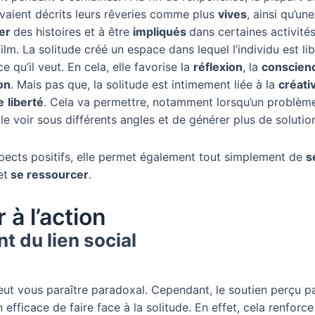
vaient décrits leurs rêveries comme plus
vives
, ainsi qu’un
éer
des histoires et à être
impliqués
dans certaines activit
ilm. La solitude créé un espace dans lequel l’individu est lib
e qu’il veut. En cela, elle favorise la
réflexion
, la
conscien
on
. Mais pas que, la solitude est intimement liée à la
créati
e
liberté
. Cela va permettre, notamment lorsqu’un problèm
le voir sous différents angles et de générer plus de solutio
pects positifs, elle permet également tout simplement de
s
et
se ressourcer
.
 à l’action
t du lien social
eut vous paraître paradoxal. Cependant, le soutien perçu pa
efficace de faire face à la solitude. En effet, cela renforce