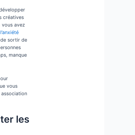
 développer
s créatives
où vous avez
r
l’anxiété
 de sortir de
 personnes
emps, manque
pour
que vous
 association
ter les