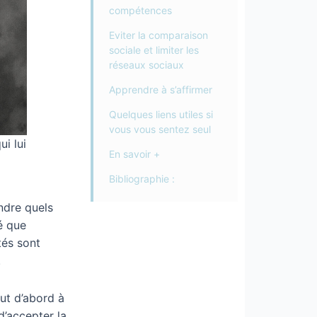
compétences
Eviter la comparaison
sociale et limiter les
réseaux sociaux
Apprendre à s’affirmer
Quelques liens utiles si
vous vous sentez seul
i lui
En savoir +
Bibliographie :
ndre quels
é que
tés sont
.
ut d’abord à
 d’accepter la