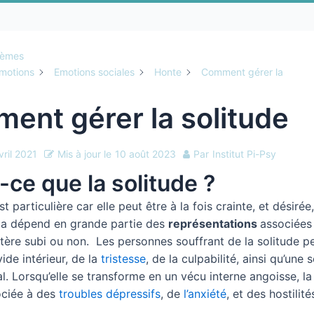
hèmes
motions
Emotions sociales
Honte
Comment gérer la
ent gérer la solitude
vril 2021
Mis à jour le
10 août 2023
Par
Institut Pi-Psy
-ce que la solitude ?
st particulière car elle peut être à la fois crainte, et désirée
la dépend en grande partie des
représentations
associées 
tère subi ou non. Les personnes souffrant de la solitude p
vide intérieur, de la
tristesse
, de la culpabilité, ainsi qu’une 
l. Lorsqu’elle se transforme en un vécu interne angoisse, la
ociée à des
troubles dépressifs
, de
l’anxiété
, et des hostilit