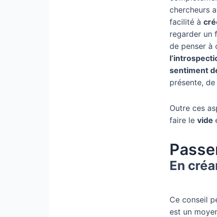
chercheurs a
facilité à
cr
regarder un f
de penser à c
l’introspecti
sentiment d
présente, de 
Outre ces as
faire le
vide
Passer
En créan
Ce conseil p
est un moyen 