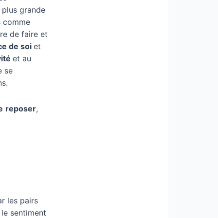
e plus grande
és comme
re de faire et
ce de soi
et
vité
et au
e se
ns.
e
reposer
,
r les pairs
 le sentiment