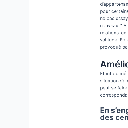
d’appartenanc
pour certains
ne pas essaye
nouveau ? At
relations, ce
solitude. En 
provoqué par 
Améli
Etant donné 
situation s’a
peut se faire
corresponda
En s’en
des cen