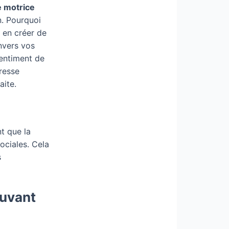
 motrice
en. Pourquoi
u en créer de
nvers vos
sentiment de
tresse
aite.
t que la
sociales. Cela
s
ouvant