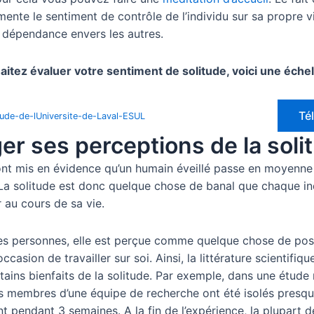
ente le sentiment de contrôle de l’individu sur sa propre v
 dépendance envers les autres.
aitez évaluer votre sentiment de solitude, voici une échell
Té
tude-de-lUniversite-de-Laval-ESUL
r ses perceptions de la soli
nt mis en évidence qu’un humain éveillé passe en moyenn
 La solitude est donc quelque chose de banal que chaque in
 au cours de sa vie.
es personnes, elle est perçue comme quelque chose de posit
asion de travailler sur soi. Ainsi, la littérature scientifiqu
ains bienfaits de la solitude. Par exemple, dans une étude 
ns membres d’une équipe de recherche ont été isolés presq
 pendant 3 semaines. A la fin de l’expérience, la plupart d