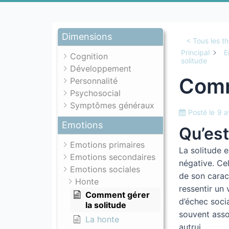
Dimensions
< Tous les t
Principal
E
Cognition
solitude
Développement
Comm
Personnalité
Psychosocial
Symptômes généraux
Posté le
9 a
Emotions
Qu’est
Emotions primaires
La solitude e
Emotions secondaires
négative. Ce
Emotions sociales
de son carac
Honte
ressentir un 
Comment gérer
d’échec socia
la solitude
souvent ass
La honte
autrui.