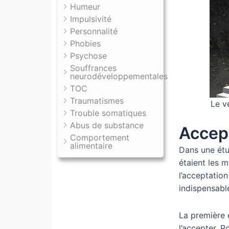
Humeur
Impulsivité
Personnalité
Phobies
Psychose
Souffrances
neurodéveloppementales
TOC
Traumatismes
Le v
Trouble somatiques
Abus de substance
Accept
Comportement
alimentaire
Dans une étu
étaient les m
l’acceptation
indispensabl
La première 
l’accepter. 