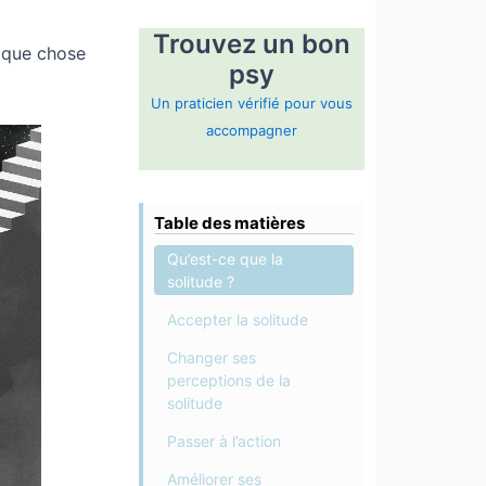
Trouvez un bon
elque chose
psy
Un praticien vérifié pour vous
accompagner
Table des matières
Qu’est-ce que la
solitude ?
Accepter la solitude
Changer ses
perceptions de la
solitude
Passer à l’action
Améliorer ses