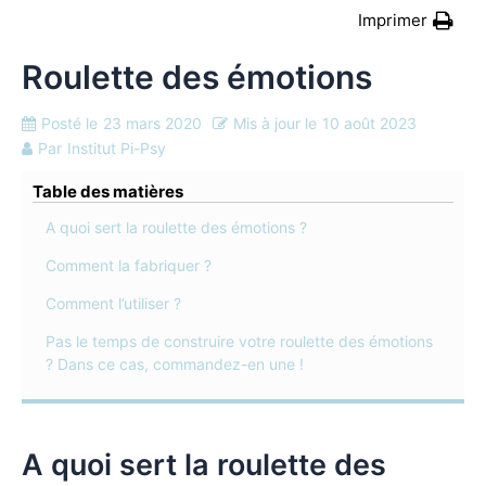
Imprimer
Roulette des émotions
Posté le
23 mars 2020
Mis à jour le
10 août 2023
Par
Institut Pi-Psy
Table des matières
A quoi sert la roulette des émotions ?
Comment la fabriquer ?
Comment l’utiliser ?
Pas le temps de construire votre roulette des émotions
? Dans ce cas, commandez-en une !
A quoi sert la roulette des