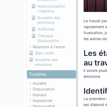
Restructuration
cognitive
Roulette des
Le travail p
émotions
rapidement e
S’affirmer
frustration, 
Thérapie
les autres do
d’exposition
Relations à l'autre
Les ét
Bien vieillir
Roulette des
au trav
émotions
Il existe pl
Troubles
émotions
Anxiété
Identi
Dissociation
Humeur
La première 
Impulsivité
est d’abord d
Personnalité