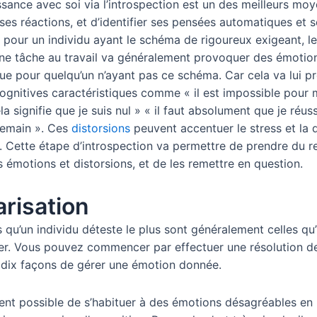
ssance avec soi via l’introspection est un des meilleurs mo
es réactions, et d’identifier ses pensées automatiques et 
 pour un individu ayant le schéma de rigoureux exigeant, le
une tâche au travail va généralement provoquer des émoti
que pour quelqu’un n’ayant pas ce schéma. Car cela va lui 
cognitives caractéristiques comme « il est impossible pour 
la signifie que je suis nul » « il faut absolument que je réus
demain ». Ces
distorsions
peuvent accentuer le stress et la 
. Cette étape d’introspection va permettre de prendre du r
 émotions et distorsions, et de les remettre en question.
arisation
qu’un individu déteste le plus sont généralement celles qu’i
er. Vous pouvez commencer par effectuer une résolution 
es dix façons de gérer une émotion donnée.
ment possible de s’habituer à des émotions désagréables en 