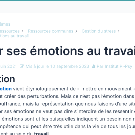
hèmes
essources
Ressources communes
Gestion du stress
ions au travail
 ses émotions au travai
juin 2021
Mis à jour le
10 septembre 2023
Par
Institut Pi-Psy
tion
otion
vient étymologiquement de « mettre en mouvement ».
t créer des perturbations. Mais ce n’est pas l’émotion dans
ouffrance, mais la représentation que nous faisons d’une sit
 ses émotions ne veut pas dire s’interdire de les ressentir
es émotions sont utiles puisqu’elles indiquent un besoin non 
pétence qui peut être très utile dans la vie de tous les jour
ment au sein du
travail
.