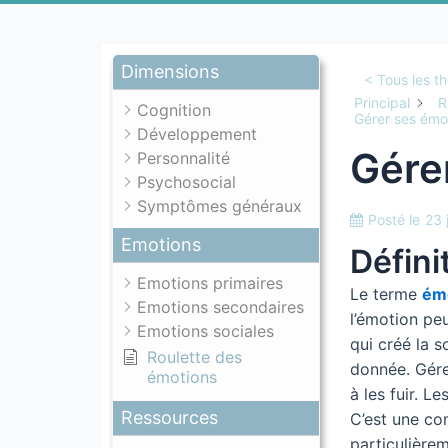
Dimensions
< Tous les t
Principal
R
Cognition
Gérer ses émot
Développement
Gérer
Personnalité
Psychosocial
Symptômes généraux
Posté le
23 
Emotions
Défini
Emotions primaires
Le terme
ém
Emotions secondaires
l’émotion peu
Emotions sociales
qui créé la s
Roulette des
donnée. Gérer
émotions
à les fuir. L
Ressources
C’est une com
particulière