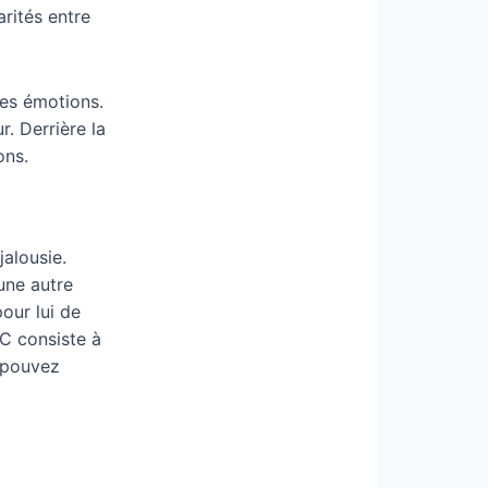
arités entre
res émotions.
r. Derrière la
ons.
alousie.
une autre
pour lui de
C consiste à
s pouvez