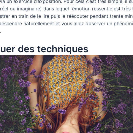
a un exercice d’exposition. Pour cela c’est très simple, il suf
réel ou imaginaire) dans lequel l’émotion ressentie est très 
istrer en train de le lire puis le réécouter pendant trente min
 descendre naturellement et vous allez observer un phénom
.
quer des techniques