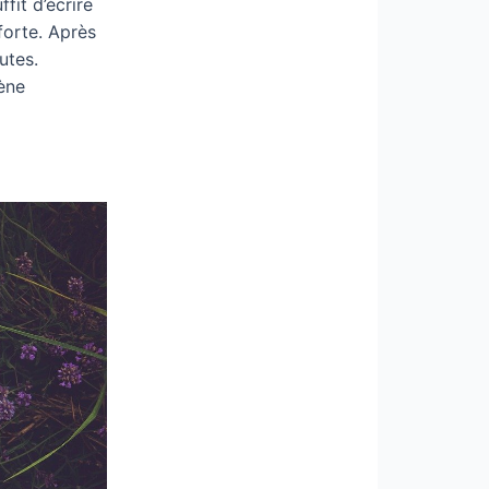
fit d’écrire
forte. Après
utes.
ène