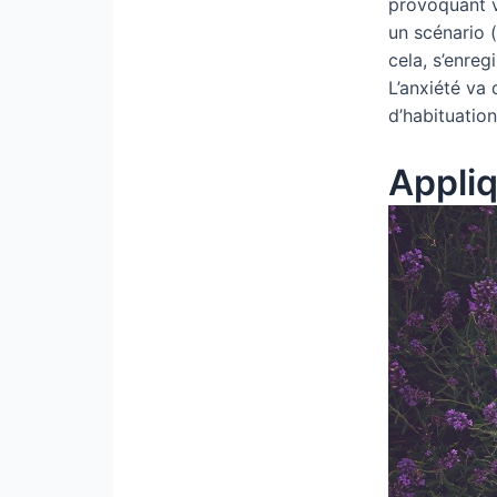
provoquant vi
un scénario (
cela, s’enreg
L’anxiété va
d’habituation
Appli