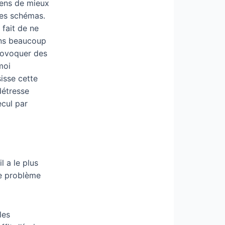
yens de mieux
ses schémas.
 fait de ne
ons beaucoup
provoquer des
moi
sisse cette
détresse
ecul par
l a le plus
de problème
les