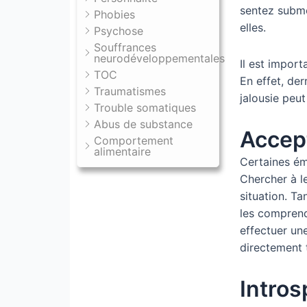
sentez submer
Phobies
elles.
Psychose
Souffrances
neurodéveloppementales
Il est impor
TOC
En effet, der
Traumatismes
jalousie peut
Trouble somatiques
Abus de substance
Accep
Comportement
alimentaire
Certaines ém
Chercher à le
situation. Ta
les comprend
effectuer une
directement 
Intros