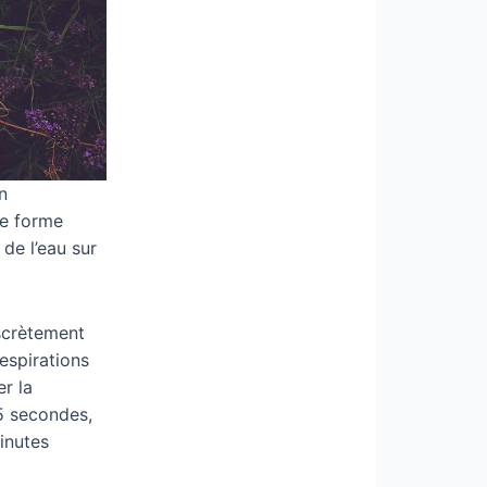
n
ne forme
de l’eau sur
iscrètement
espirations
er la
 5 secondes,
inutes