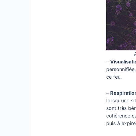
–
Visualisati
personnifiée
ce feu.
–
Respiratio
lorsqu’une si
sont très bén
cohérence ca
puis à expir