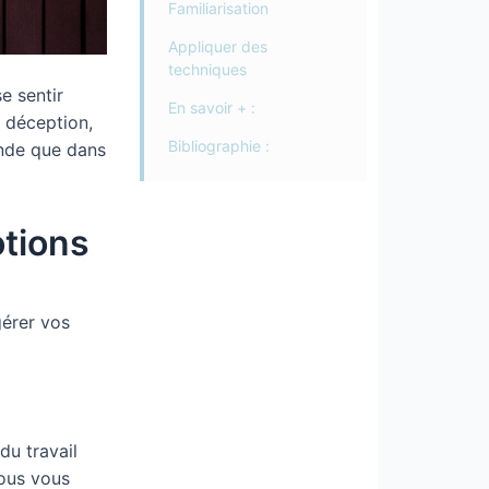
Familiarisation
Appliquer des
techniques
e sentir
En savoir + :
 déception,
Bibliographie :
ande que dans
otions
gérer vos
u travail
vous vous