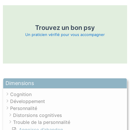
Le perfectionnisme peut être indispensable dans
certains domaines de la vie
Trouvez un bon psy
Un praticien vérifié pour vous accompagner
Dimensions
Cognition
Développement
Personnalité
Distorsions cognitives
Le perfectionnisme est intimement liés à nos croyances
Trouble de la personnalité
sur le monde
Angoisse d’abandon