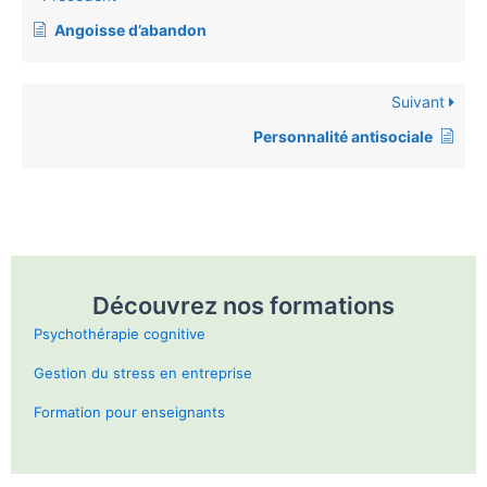
Angoisse d’abandon
Suivant
Personnalité antisociale
Découvrez nos formations
surgénéralisation
Psychothérapie cognitive
maximisation
négatif
Gestion du stress en entreprise
disqualification
positif
Formation pour enseignants
abstraction sélective