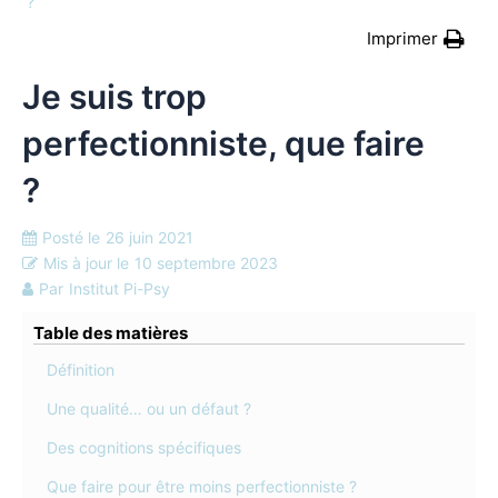
?
Imprimer
Je suis trop
perfectionniste, que faire
?
Posté le
26 juin 2021
Mis à jour le
10 septembre 2023
Par
Institut Pi-Psy
Table des matières
Définition
Une qualité… ou un défaut ?
Des cognitions spécifiques
Que faire pour être moins perfectionniste ?