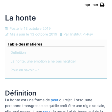
Imprimer
La honte
Posté le
13 octobre 2019
Mis à jour le
13 octobre 2019
Par
Institut Pi-Psy
Table des matières
Définition
La honte, une émotion à ne pas négliger
Pour en savoir + :
Définition
La honte est une forme de
peur
du rejet. Lorsqu’une
personne transgresse ce qu’elle croît être une règle sociale,
elle peut ressentir une
peur
du regard et du jugement de la