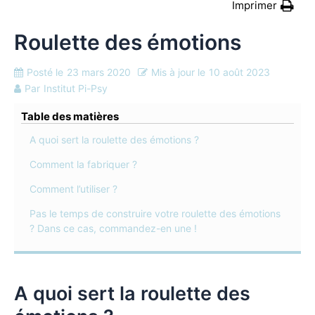
Imprimer
Roulette des émotions
Posté le
23 mars 2020
Mis à jour le
10 août 2023
Par
Institut Pi-Psy
Table des matières
A quoi sert la roulette des émotions ?
Comment la fabriquer ?
Comment l’utiliser ?
Pas le temps de construire votre roulette des émotions
? Dans ce cas, commandez-en une !
A quoi sert la roulette des