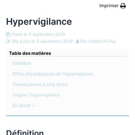
Imprimer
Hypervigilance
Posté le
9 septembre 2019
Mis à jour le
9 septembre 2019
Par
Institut Pi-Psy
Table des matières
Définition
Effets physiologiques de l’hypervigilance
Conséquences à long terme
Soigner l’hypervigilance
En savoir + :
Définition