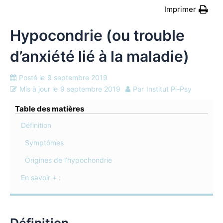
Imprimer
Hypocondrie (ou trouble
d’anxiété lié à la maladie)
Posté le
9 septembre 2019
Mis à jour le
9 septembre 2019
Par
Institut Pi-Psy
Table des matières
Définition
Symptômes
Origines de l’hypochondrie
En savoir + :