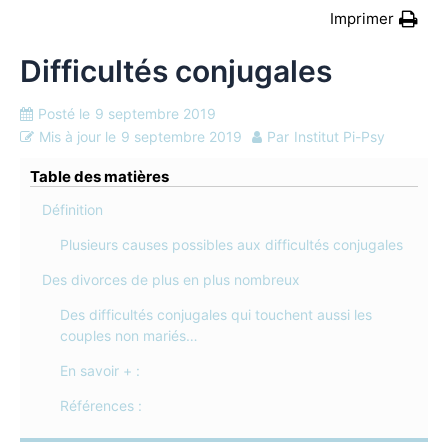
Imprimer
Difficultés conjugales
Posté le
9 septembre 2019
Mis à jour le
9 septembre 2019
Par
Institut Pi-Psy
Table des matières
Définition
Plusieurs causes possibles aux difficultés conjugales
Des divorces de plus en plus nombreux
Des difficultés conjugales qui touchent aussi les
couples non mariés…
En savoir + :
Références :