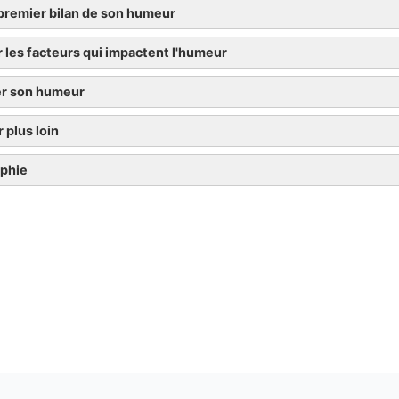
 premier bilan de son humeur
r les facteurs qui impactent l'humeur
er son humeur
r plus loin
aphie
y accéder en cliquant ici
La dépression: Comment s’en sortir