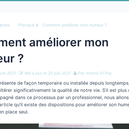
hèmes
Principal
Comment améliorer mon humeur ?
ent améliorer mon
ur ?
juin 2021
Mis à jour le
25 juin 2021
Par
Institut Pi-Psy
 présente de façon temporaire ou installée depuis longtemp
ltérer significativement la qualité de notre vie. S’il est plus
pagné dans ce processus par un professionnel, nous allons 
article qu’il existe des dispositions pour améliorer son hume
en place seul.