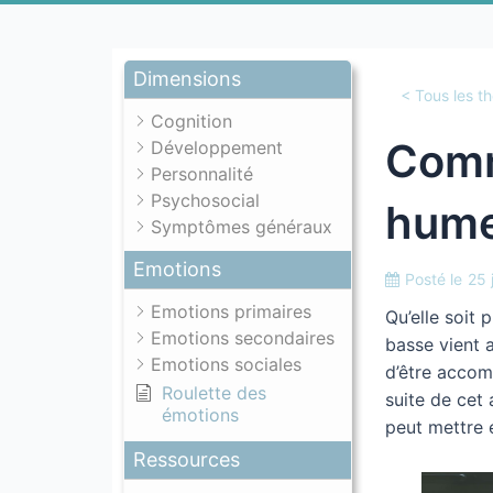
Dimensions
< Tous les t
Cognition
Comm
Développement
Personnalité
Psychosocial
hume
Symptômes généraux
Emotions
Posté le
25 
Emotions primaires
Qu’elle soit
Emotions secondaires
basse vient a
Emotions sociales
d’être accom
Roulette des
suite de cet 
émotions
peut mettre 
Ressources