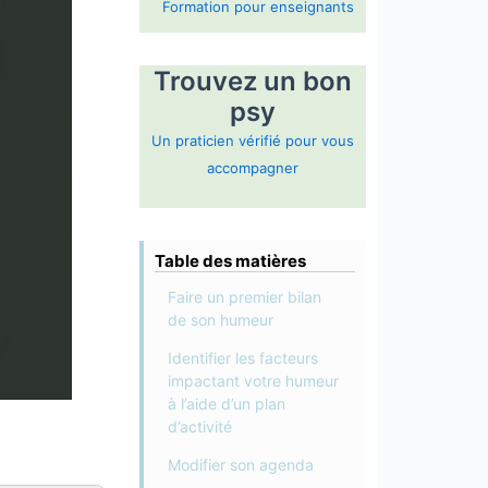
Formation pour enseignants
Trouvez un bon
psy
Un praticien vérifié pour vous
accompagner
Table des matières
Faire un premier bilan
de son humeur
Identifier les facteurs
impactant votre humeur
à l’aide d’un plan
d’activité
Modifier son agenda